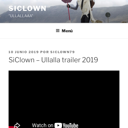
Saltar
SICLOWN
al
"ULLALLAAA"
contenido
Menú
PUBLICADO
10 JUNIO 2019
POR
SICLOWN79
EL
SiClown – Ullalla trailer 2019