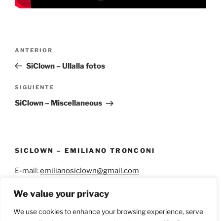
Navegación
Entrada
ANTERIOR
de
anterior:
SiClown – Ullalla fotos
entradas
Siguiente
SIGUIENTE
entrada
SiClown – Miscellaneous
SICLOWN – EMILIANO TRONCONI
E-mail:
emilianosiclown@gmail.com
WhatsApp:
+34 638 38 03 58
We value your privacy
We use cookies to enhance your browsing experience, serve