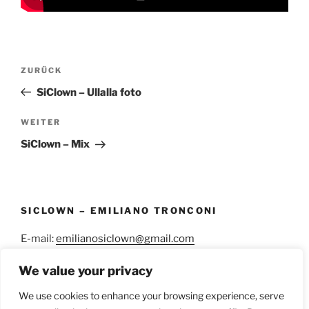
Beitragsnavigation
Vorheriger
ZURÜCK
Beitrag
SiClown – Ullalla foto
Nächster
WEITER
Beitrag
SiClown – Mix
SICLOWN – EMILIANO TRONCONI
E-mail:
emilianosiclown@gmail.com
WhatsApp:
+34 638 38 03 58
We value your privacy
We use cookies to enhance your browsing experience, serve