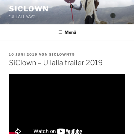
Zum
SICLOWN
Inhalt
"ULLALLAAA"
springen
Menü
VERÖFFENTLICHT
10 JUNI 2019
VON
SICLOWN79
AM
SiClown – Ullalla trailer 2019