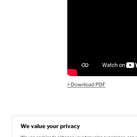
> Download PDF
Navigazione
Articolo
PRECEDENTE
articoli
We value your privacy
precedente:
SiClown – Ullalla trailer 2023