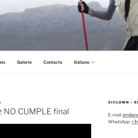
sis
Galerie
Contacts
Italiano
SICLOWN – 
9
liz NO CUMPLE final
E-mail:
emilia
WhatsApp:
+3