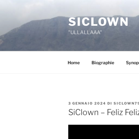
Salta
al
SICLOWN
contenuto
"ULLALLAAA"
Home
Biographie
Synop
PUBBLICATO
3 GENNAIO 2024
DI
SICLOWN7
IL
SiClown – Feliz Fe