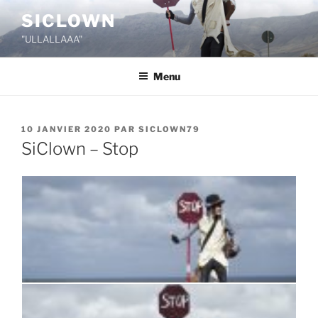
Aller
SICLOWN
au
"ULLALLAAA"
contenu
principal
Menu
PUBLIÉ
10 JANVIER 2020
PAR
SICLOWN79
LE
SiClown – Stop